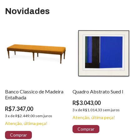
A combinação entre o grafite e os detalhes dourados cria um
Novidades
visual contemporâneo e luxuoso, harmonizando facilmente
com ambientes modernos e clássicos.
Uma peça decorativa marcante que une arte, requinte e
exclusividade ao ambiente.
35x15x35cm
3kg
Banco Classico de Madeira
Quadro Abstrato Sued I
Entalhada
R$3.043,00
R$7.347,00
3
x
de
R$1.014,33
sem juros
3
x
de
R$2.449,00
sem juros
Atenção, última peça!
Atenção, última peça!