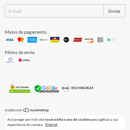
Meios de pagamento
Meios de envio
Copyright CRISTINA LEMOS - 50119908000197 - 2026. Todos os
Ao navegar por este site
você aceita o uso de cookies
para agilizar a sua
direitos reservados.
experiência de compra.
Entendi