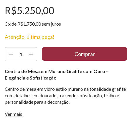
R$5.250,00
3
x de
R$1.750,00
sem juros
Atenção, última peça!
Centro de Mesa em Murano Grafite com Ouro –
Elegância e Sofisticação
Centro de mesa em vidro estilo murano na tonalidade grafite
com detalhes em dourado, trazendo sofisticação, brilho e
personalidade para a decoração.
Seu design artístico e acabamento refinado transformam a
Ver mais
peça em um destaque elegante para mesas de jantar,
aparadores, mesas de centro e composições sofisticadas.