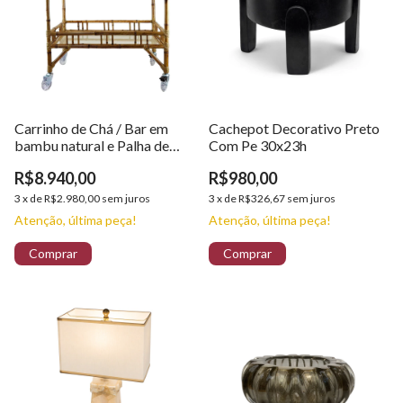
Carrinho de Chá / Bar em
Cachepot Decorativo Preto
bambu natural e Palha de
Com Pe 30x23h
Buriti com Vidro
R$8.940,00
R$980,00
3
x
de
R$2.980,00
sem juros
3
x
de
R$326,67
sem juros
Atenção, última peça!
Atenção, última peça!