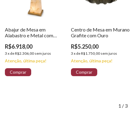
Abajur de Mesa em
Centro de Mesa em Murano
Alabastro e Metal com
Grafite com Ouro
Cúpula Retangular em Tecido
R$6.918,00
R$5.250,00
3
x
de
R$2.306,00
sem juros
3
x
de
R$1.750,00
sem juros
Atenção, última peça!
Atenção, última peça!
1
/
3