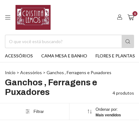
0
ACESSÓRIOS
CAMA MESA E BANHO
FLORES E PLANTAS
Início
>
Acessórios
>
Ganchos , Ferragens e Puxadores
Ganchos , Ferragens e
Puxadores
4 produtos
Ordenar por:
Filtrar
Mais vendidos