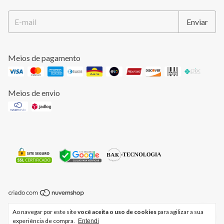
Meios de pagamento
Meios de envio
Copyright CRISTINA LEMOS - 50119908000197 - 2026. Todos os
Ao navegar por este site
você aceita o uso de cookies
para agilizar a sua
direitos reservados.
experiência de compra.
Entendi