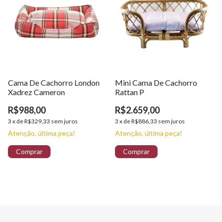
Cama De Cachorro London
Mini Cama De Cachorro
Xadrez Cameron
Rattan P
R$988,00
R$2.659,00
3
x
de
R$329,33
sem juros
3
x
de
R$886,33
sem juros
Atenção, última peça!
Atenção, última peça!