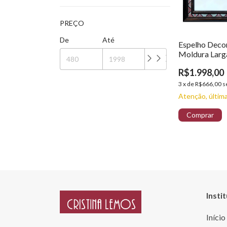
PREÇO
De
Até
Espelho Deco
Moldura Larg
Faixa Rug
R$1.998,00
3
x
de
R$666,00
s
Atenção, últim
Insti
Início