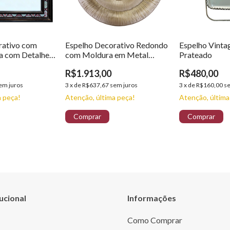
rativo com
Espelho Decorativo Redondo
Espelho Vinta
a com Detalhe -
com Moldura em Metal
Prateado
Dourado
R$1.913,00
R$480,00
em juros
3
x
de
R$637,67
sem juros
3
x
de
R$160,00
s
a peça!
Atenção, última peça!
Atenção, última
tucional
Informações
Como Comprar